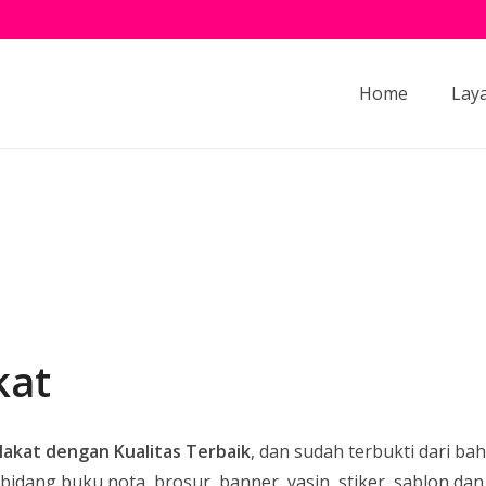
Home
Lay
kat
lakat
dengan Kualitas Terbaik
, dan sudah terbukti dari ba
i bidang buku nota, brosur, banner, yasin, stiker, sablon d