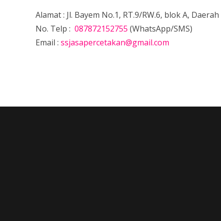
Alamat : Jl. Bayem No.1, RT.9/RW.6, blok A, Daera
No. Telp :
087872152755
(WhatsApp/SMS)
Email :
ssjasapercetakan@gmail.com
SS PERCETAKAN
Spesialis jasa percetakan, brosur, stiker, kartu
nama, plakat, plat etchingan dll.