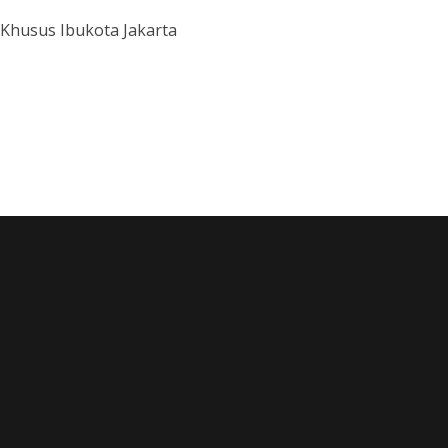
h Khusus Ibukota Jakarta
Menu Utama
Home
Layanan Kami
Portofolio
Kontak Kami