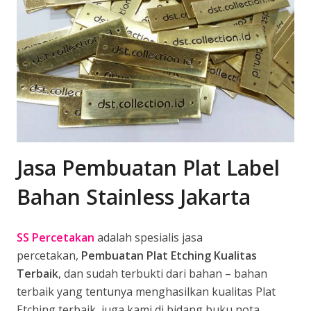
Jasa Pembuatan Plat Label
Bahan Stainless Jakarta
SS Percetakan
adalah spesialis jasa
percetakan,
Pembuatan Plat Etching
Kualitas
Terbaik
, dan sudah terbukti dari bahan – bahan
terbaik yang tentunya menghasilkan kualitas Plat
Etching terbaik, juga kami di bidang buku nota,