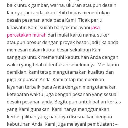
baik untuk gambar, warna, ukuran ataupun desain
lainnya. jadi anda akan lebih bebas menentukan
desain pesanan anda pada Kami.
Tidak perlu
khawatir, Kami sudah banyak melayani
jasa
percetakan murah
dari mulai kartu nama, stiker
ataupun brosur dengan proyek besar. Jadi jika anda
memesan dalam kuota besar sekalipun Kami
sanggup untuk memenuhi kebutuhan Anda dengan
waktu yang telah ditentukan sebelumnya.
Meskipun
demikian, kami tetap mengutamakan kualitas dan
juga kepuasan Anda. Kami tetap memberikan
layanan terbaik pada Anda dengan mengutamakan
ketepatan waktu juga dengan pesanan yang sesuai
desain pesanan anda. Begitupun untuk bahan kertas
yang Kami gunakan, Kami hanya menggunakan
kertas pilihan yang nantinya disesuaikan dengan
kebutuhan Anda.
Kami juga melayani pembuatan : –