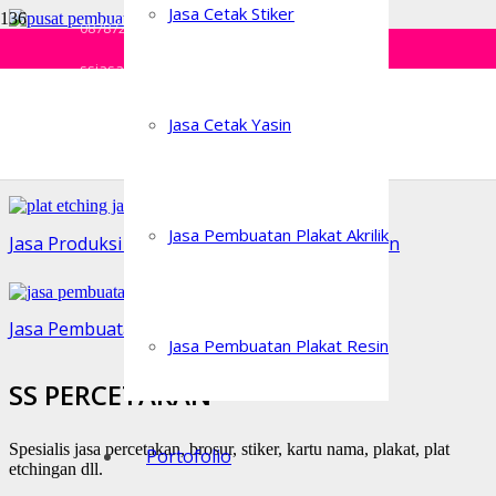
Jasa Cetak Stiker
087872152755
Jasa Produksi Plat Label Murah Jakarta Pusat
ssjasapercetakan@gmail.com
Jasa Produksi Plat Label Murah Jakarta Utara
Jasa Cetak Yasin
Jasa Produksi Plat Label Murah Jakarta Barat
Jasa Pembuatan Plakat Akrilik
Jasa Produksi Plat Label Murah Jakarta Selatan
Jasa Pembuatan Plat Label Jakarta Utara
Jasa Pembuatan Plakat Resin
SS PERCETAKAN
Spesialis jasa percetakan, brosur, stiker, kartu nama, plakat, plat
Portofolio
etchingan dll.