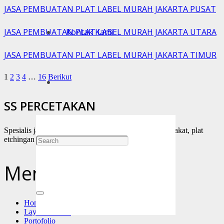
JASA PEMBUATAN PLAT LABEL MURAH JAKARTA PUSAT
Kontak Kami
JASA PEMBUATAN PLAT LABEL MURAH JAKARTA UTARA
JASA PEMBUATAN PLAT LABEL MURAH JAKARTA TIMUR
1
2
3
4
…
16
Berikut
SS PERCETAKAN
Spesialis jasa percetakan, brosur, stiker, kartu nama, plakat, plat
etchingan dll.
Menu Utama
Home
Layanan Kami
Portofolio