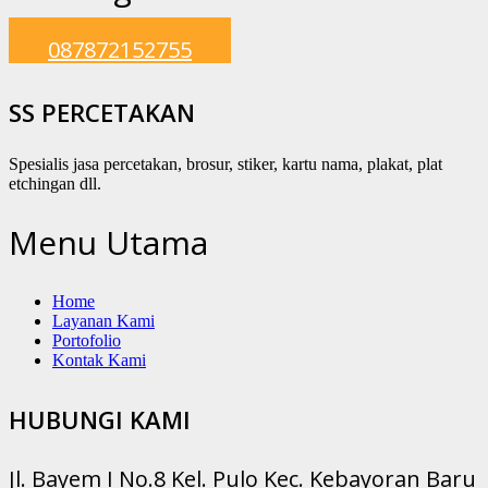
087872152755
SS PERCETAKAN
Spesialis jasa percetakan, brosur, stiker, kartu nama, plakat, plat
etchingan dll.
Menu Utama
Home
Layanan Kami
Portofolio
Kontak Kami
HUBUNGI KAMI
Jl. Bayem I No.8 Kel. Pulo Kec. Kebayoran Baru