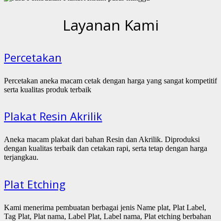
Layanan Kami
Percetakan
Percetakan aneka macam cetak dengan harga yang sangat kompetitif
serta kualitas produk terbaik
Plakat Resin Akrilik
Aneka macam plakat dari bahan Resin dan Akrilik. Diproduksi
dengan kualitas terbaik dan cetakan rapi, serta tetap dengan harga
terjangkau.
Plat Etching
Kami menerima pembuatan berbagai jenis Name plat, Plat Label,
Tag Plat, Plat nama, Label Plat, Label nama, Plat etching berbahan