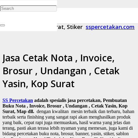
Jasa Cetak Nota , Invoice, Brosur , Undangan ,
Cetak Yasin, Kop Surat, Stiker
sspercetakan.com
Jasa Cetak Nota , Invoice,
Brosur , Undangan , Cetak
Yasin, Kop Surat
SS Percetakan
adalah spesialis jasa percetakan, Pembuatan
Buku Nota , Invoice, Brosur , Undangan , Cetak Yasin, Kop
Surat, Map dll.
dengan kwalitan mesin terbaik dan terbaru, bahan
terbaik serta finishing yang sangat rapi akan menghasilkan produk
yang baik, cepat rapi juga memuaskan
,
hasil warna yang jelas dan
terang, pasti akan terasa lebih nyaman yang memesan, juga kami di
bidang percetakan buku nota, brosur, banner, yasin, stiker, sablon