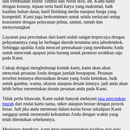
dan Pembuatan Huruf Timbul dan Neon Box, dll. Kami hadir
dengan konsep, tujuan serta hasil karya yang maksimal, baik
kualitas bahan dasar, hasil finishing media maupun harga yang
kompetitif. Kami juga berkomitmen untuk selalu melayani setiap
konsumen dengan pelayanan prima, santun, ramah dan
menyenangkan
Layanan jasa percetakan dari kami sudah sangat terpercaya dengan
pelayanannya yang ke berbagai daerah terutama area jabodetabek.
Sehingga apabila Anda mencari perusahaan yang membantu Anda
untuk mencetak apapun jenis barang untuk promosi serahkan saja
pada Kami.
Cukup dengan menghubungi kontak kami, kami akan akan
mencetak pesanan Anda dengan jumlah berapapun. Pesanan
tersebut tentunya disesuaikan desain yang Anda kirimkan, baik
untuk gambar, warna, ukuran ataupun desain lainnya. jadi anda akan
lebih bebas menentukan desain pesanan anda pada Kami.
Tidak perlu khawatir, Kami sudah banyak melayani
jasa percetakan
murah
dari mulai kartu nama, stiker ataupun brosur dengan proyek
besar. Jadi jika anda memesan dalam kuota besar sekalipun Kami
sanggup untuk memenuhi kebutuhan Anda dengan waktu yang
telah ditentukan sebelumnya.
Meskipun demikian, kami tetap mengutamakan kualitas dan juga