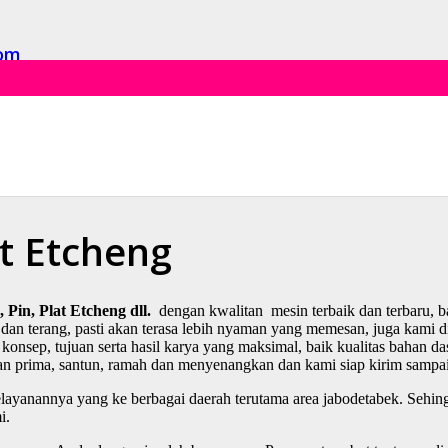
com
at Etcheng
, Pin, Plat Etcheng dll.
dengan kwalitan mesin terbaik dan terbaru, b
 dan terang, pasti akan terasa lebih nyaman yang memesan, juga kami di 
sep, tujuan serta hasil karya yang maksimal, baik kualitas bahan das
n prima, santun, ramah dan menyenangkan dan kami siap kirim sampai
pelayanannya yang ke berbagai daerah terutama area jabodetabek. Seh
i.