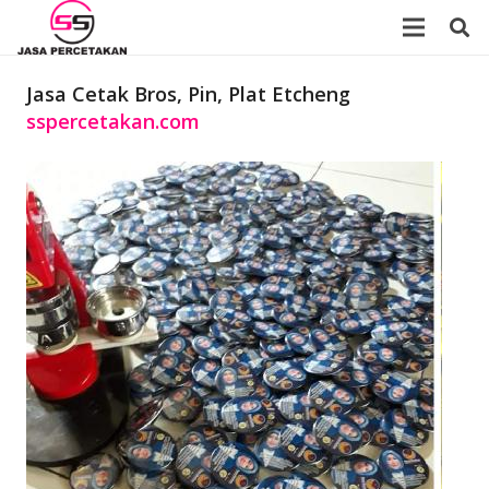
Jasa Cetak Bros, Pin, Plat Etcheng
sspercetakan.com