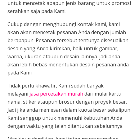
untuk mencetak apapun jenis barang untuk promosi
serahkan saja pada Kami.
Cukup dengan menghubungi kontak kami, kami
akan akan mencetak pesanan Anda dengan jumlah
berapapun. Pesanan tersebut tentunya disesuaikan
desain yang Anda kirimkan, baik untuk gambar,
warna, ukuran ataupun desain lainnya. jadi anda
akan lebih bebas menentukan desain pesanan anda
pada Kami.
Tidak perlu khawatir, Kami sudah banyak
melayani
jasa percetakan murah
dari mulai kartu
nama, stiker ataupun brosur dengan proyek besar.
Jadi jika anda memesan dalam kuota besar sekalipun
Kami sanggup untuk memenuhi kebutuhan Anda
dengan waktu yang telah ditentukan sebelumnya.