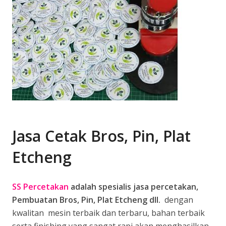
Jasa Cetak Bros, Pin, Plat
Etcheng
SS Percetakan
adalah spesialis jasa percetakan,
Pembuatan Bros, Pin, Plat Etcheng dll.
dengan
kwalitan mesin terbaik dan terbaru, bahan terbaik