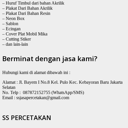
– Huruf Timbul dari bahan Akrilik
– Plakat Dari Bahan Akrilik
– Plakat Dari Bahan Resin
– Neon Box
– Sablon
– Ecingan
– Cover Plat Mobil Mika
– Cutting Stiker
– dan lain-lain
Berminat dengan jasa kami?
Hubungi kami di alamat dibawah ini :
Alamat : Jl. Bayem I No.8 Kel. Pulo Kec. Kebayoran Baru Jakarta
Selatan
No. Telp : 087872152755 (WhatsApp/SMS)
Email : ssjasapercetakan@gmail.com
SS PERCETAKAN