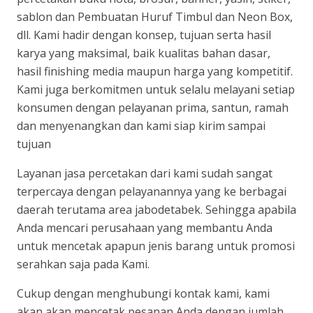
sablon dan Pembuatan Huruf Timbul dan Neon Box,
dll. Kami hadir dengan konsep, tujuan serta hasil
karya yang maksimal, baik kualitas bahan dasar,
hasil finishing media maupun harga yang kompetitif.
Kami juga berkomitmen untuk selalu melayani setiap
konsumen dengan pelayanan prima, santun, ramah
dan menyenangkan dan kami siap kirim sampai
tujuan
Layanan jasa percetakan dari kami sudah sangat
terpercaya dengan pelayanannya yang ke berbagai
daerah terutama area jabodetabek. Sehingga apabila
Anda mencari perusahaan yang membantu Anda
untuk mencetak apapun jenis barang untuk promosi
serahkan saja pada Kami.
Cukup dengan menghubungi kontak kami, kami
akan akan mencetak pesanan Anda dengan jumlah