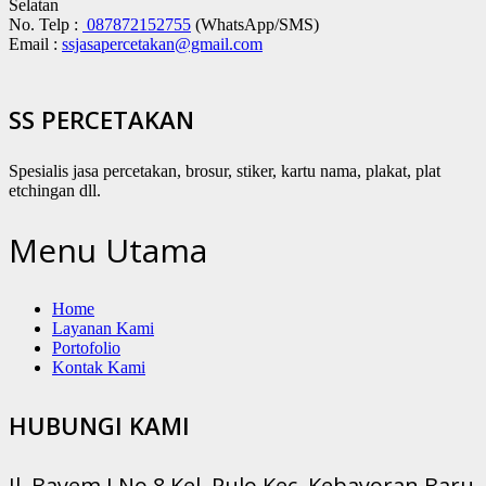
Selatan
No. Telp :
087872152755
(WhatsApp/SMS)
Email :
ssjasapercetakan@gmail.com
SS PERCETAKAN
Spesialis jasa percetakan, brosur, stiker, kartu nama, plakat, plat
etchingan dll.
Menu Utama
Home
Layanan Kami
Portofolio
Kontak Kami
HUBUNGI KAMI
Jl. Bayem I No.8 Kel. Pulo Kec. Kebayoran Baru