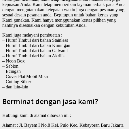
kepuasan Anda. Kami tetap memberikan layanan terbaik pada Anda
dengan mengutamakan ketepatan waktu juga dengan pesanan yang
sesuai desain pesanan anda. Begitupun untuk bahan kertas yang
Kami gunakan, Kami hanya menggunakan kertas pilihan yang
nantinya disesuaikan dengan kebutuhan Anda.
Kami juga melayani pembuatan :
– Huruf Timbul dari bahan Stainless
– Huruf Timbul dari bahan Kuningan
– Huruf Timbul dari bahan Galvanil
– Huruf Timbul dari bahan Akrilik
– Neon Box
– Sablon
– Ecingan
– Cover Plat Mobil Mika
– Cutting Stiker
– dan lain-lain
Berminat dengan jasa kami?
Hubungi kami di alamat dibawah ini :
Alamat : Jl. Bayem I No.8 Kel. Pulo Kec. Kebayoran Baru Jakarta