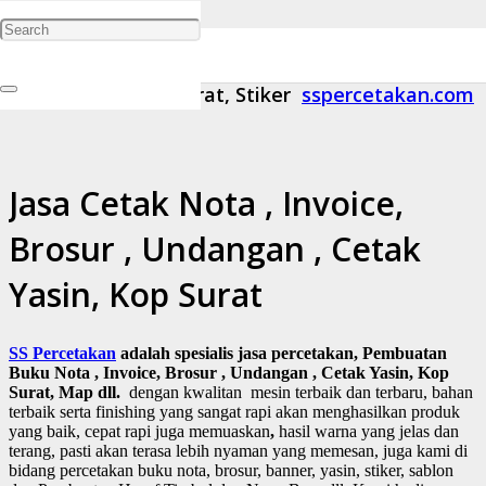
Jasa Cetak Nota , Invoice, Brosur , Undangan ,
Cetak Yasin, Kop Surat, Stiker
sspercetakan.com
Jasa Cetak Nota , Invoice,
Brosur , Undangan , Cetak
Yasin, Kop Surat
SS Percetakan
adalah spesialis jasa percetakan, Pembuatan
Buku Nota , Invoice, Brosur , Undangan , Cetak Yasin, Kop
Surat, Map dll.
dengan kwalitan mesin terbaik dan terbaru, bahan
terbaik serta finishing yang sangat rapi akan menghasilkan produk
yang baik, cepat rapi juga memuaskan
,
hasil warna yang jelas dan
terang, pasti akan terasa lebih nyaman yang memesan, juga kami di
bidang percetakan buku nota, brosur, banner, yasin, stiker, sablon