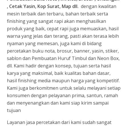
, Cetak Yasin, Kop Surat, Map dll.
dengan kwalitan
mesin terbaik dan terbaru, bahan terbaik serta
finishing yang sangat rapi akan menghasilkan
produk yang baik, cepat rapi juga memuaskan
,
hasil
warna yang jelas dan terang, pasti akan terasa lebih
nyaman yang memesan, juga kami di bidang
percetakan buku nota, brosur, banner, yasin, stiker,
sablon dan Pembuatan Huruf Timbul dan Neon Box,
dll. Kami hadir dengan konsep, tujuan serta hasil
karya yang maksimal, baik kualitas bahan dasar,
hasil finishing media maupun harga yang kompetitif.
Kami juga berkomitmen untuk selalu melayani setiap
konsumen dengan pelayanan prima, santun, ramah
dan menyenangkan dan kami siap kirim sampai
tujuan
Layanan jasa percetakan dari kami sudah sangat