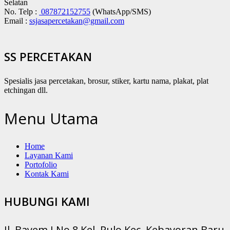
Selatan
No. Telp :
087872152755
(WhatsApp/SMS)
Email :
ssjasapercetakan@gmail.com
SS PERCETAKAN
Spesialis jasa percetakan, brosur, stiker, kartu nama, plakat, plat
etchingan dll.
Menu Utama
Home
Layanan Kami
Portofolio
Kontak Kami
HUBUNGI KAMI
Jl. Bayem I No.8 Kel. Pulo Kec. Kebayoran Baru