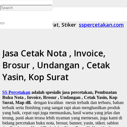
Jasa Cetak Nota , Invoice, Brosur , Undangan ,
Cetak Yasin, Kop Surat, Stiker
sspercetakan.com
Jasa Cetak Nota , Invoice,
Brosur , Undangan , Cetak
Yasin, Kop Surat
SS Percetakan
adalah spesialis jasa percetakan, Pembuatan
Buku Nota , Invoice, Brosur , Undangan , Cetak Yasin, Kop
Surat, Map dll.
dengan kwalitan mesin terbaik dan terbaru, bahan
terbaik serta finishing yang sangat rapi akan menghasilkan produk
yang baik, cepat rapi juga memuaskan
,
hasil warna yang jelas dan
terang, pasti akan terasa lebih nyaman yang memesan, juga kami di
bidang percetakan buku nota, brosur, banner, yasin, stiker, sablon