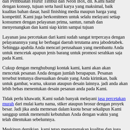
dan Pembuatan Huruf Timbul dan Neon Box, dll. Kami hadir
dengan konsep, tujuan serta hasil karya yang maksimal, baik
kualitas bahan dasar, hasil finishing media maupun harga yang
kompetitif. Kami juga berkomitmen untuk selalu melayani setiap
konsumen dengan pelayanan prima, santun, ramah dan
menyenangkan dan kami siap kirim sampai tujuan
Layanan jasa percetakan dari kami sudah sangat terpercaya dengan
pelayanannya yang ke berbagai daerah terutama area jabodetabek.
Sehingga apabila Anda mencari perusahaan yang membantu Anda
untuk mencetak apapun jenis barang untuk promosi serahkan saja
pada Kami.
Cukup dengan menghubungi kontak kami, kami akan akan
mencetak pesanan Anda dengan jumlah berapapun. Pesanan
tersebut tentunya disesuaikan desain yang Anda kirimkan, baik
untuk gambar, warna, ukuran ataupun desain lainnya. jadi anda akan
lebih bebas menentukan desain pesanan anda pada Kami.
Tidak perlu khawatir, Kami sudah banyak melayani
jasa percetakan
murah
dari mulai kartu nama, stiker ataupun brosur dengan proyek
besar. Jadi jika anda memesan dalam kuota besar sekalipun Kami
sanggup untuk memenuhi kebutuhan Anda dengan waktu yang
telah ditentukan sebelumnya.
Meskipun demikian, kami tetap mengutamakan kualitas dan juga