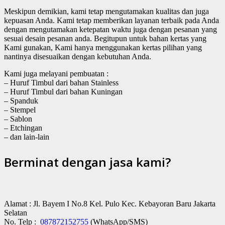
Meskipun demikian, kami tetap mengutamakan kualitas dan juga
kepuasan Anda. Kami tetap memberikan layanan terbaik pada Anda
dengan mengutamakan ketepatan waktu juga dengan pesanan yang
sesuai desain pesanan anda. Begitupun untuk bahan kertas yang
Kami gunakan, Kami hanya menggunakan kertas pilihan yang
nantinya disesuaikan dengan kebutuhan Anda.
Kami juga melayani pembuatan :
– Huruf Timbul dari bahan Stainless
– Huruf Timbul dari bahan Kuningan
– Spanduk
– Stempel
– Sablon
– Etchingan
– dan lain-lain
Berminat dengan jasa kami?
Alamat : Jl. Bayem I No.8 Kel. Pulo Kec. Kebayoran Baru Jakarta
Selatan
No. Telp :
087872152755
(WhatsApp/SMS)