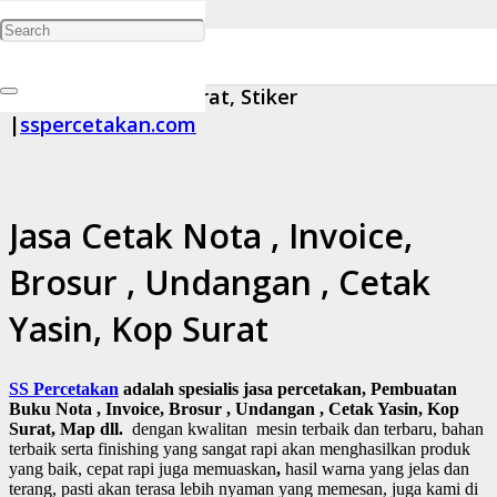
Jasa Cetak Nota , Invoice, Brosur , Undangan ,
Cetak Yasin, Kop Surat, Stiker
|
sspercetakan.com
Jasa Cetak Nota , Invoice,
Brosur , Undangan , Cetak
Yasin, Kop Surat
SS Percetakan
adalah spesialis jasa percetakan, Pembuatan
Buku Nota , Invoice, Brosur , Undangan , Cetak Yasin, Kop
Surat, Map dll.
dengan kwalitan mesin terbaik dan terbaru, bahan
terbaik serta finishing yang sangat rapi akan menghasilkan produk
yang baik, cepat rapi juga memuaskan
,
hasil warna yang jelas dan
terang, pasti akan terasa lebih nyaman yang memesan, juga kami di