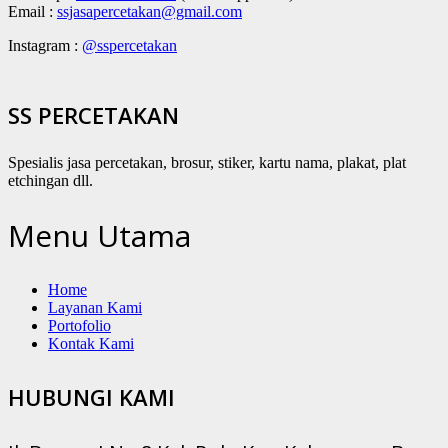
Email :
ssjasapercetakan@gmail.com
Instagram :
@sspercetakan
SS PERCETAKAN
Spesialis jasa percetakan, brosur, stiker, kartu nama, plakat, plat
etchingan dll.
Menu Utama
Home
Layanan Kami
Portofolio
Kontak Kami
HUBUNGI KAMI