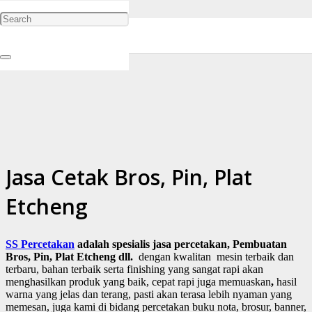
Jasa Cetak Pin,
Bros,
Plat Etcheng
sspercetakan.com
Jasa Cetak Bros, Pin, Plat
Etcheng
SS Percetakan
adalah spesialis jasa percetakan, Pembuatan
Bros, Pin, Plat Etcheng dll.
dengan kwalitan mesin terbaik dan
terbaru, bahan terbaik serta finishing yang sangat rapi akan
menghasilkan produk yang baik, cepat rapi juga memuaskan
,
hasil
warna yang jelas dan terang, pasti akan terasa lebih nyaman yang
memesan, juga kami di bidang percetakan buku nota, brosur, banner,