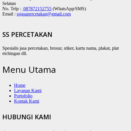
Selatan
No. Telp :
087872152755
(WhatsApp/SMS)
Email :
ssjasapercetakan@gmail.com
SS PERCETAKAN
Spesialis jasa percetakan, brosur, stiker, kartu nama, plakat, plat
etchingan dll.
Menu Utama
Home
Layanan Kami
Portofolio
Kontak Kami
HUBUNGI KAMI