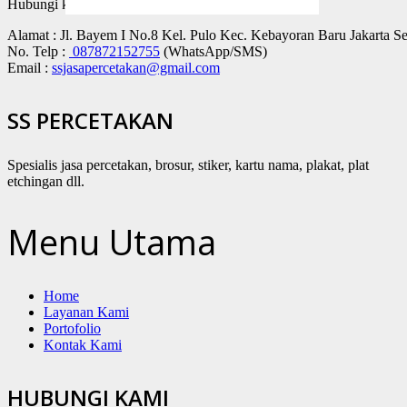
Hubungi kami di alamat dibawah ini :
Alamat : Jl. Bayem I No.8 Kel. Pulo Kec. Kebayoran Baru Jakarta Se
No. Telp :
087872152755
(WhatsApp/SMS)
Email :
ssjasapercetakan@gmail.com
SS PERCETAKAN
Spesialis jasa percetakan, brosur, stiker, kartu nama, plakat, plat
etchingan dll.
Menu Utama
Home
Layanan Kami
Portofolio
Kontak Kami
HUBUNGI KAMI