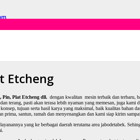
com
at Etcheng
, Pin, Plat Etcheng dll.
dengan kwalitan mesin terbaik dan terbaru, b
 dan terang, pasti akan terasa lebih nyaman yang memesan, juga kami di 
sep, tujuan serta hasil karya yang maksimal, baik kualitas bahan das
n prima, santun, ramah dan menyenangkan dan kami siap kirim sampai
pelayanannya yang ke berbagai daerah terutama area jabodetabek. Seh
i.