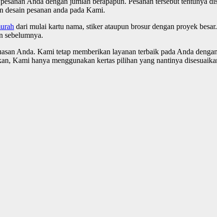
sanan Anda dengan jumlah berapapun. Pesanan tersebut tentunya dis
an desain pesanan anda pada Kami.
murah
dari mulai kartu nama, stiker ataupun brosur dengan proyek besa
n sebelumnya.
uasan Anda. Kami tetap memberikan layanan terbaik pada Anda denga
kan, Kami hanya menggunakan kertas pilihan yang nantinya disesuaik