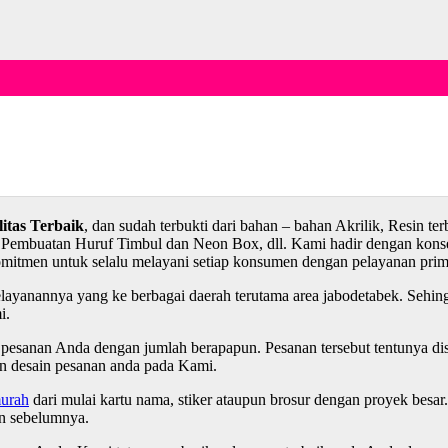
itas Terbaik
, dan sudah terbukti dari bahan – bahan Akrilik, Resin ter
an Pembuatan Huruf Timbul dan Neon Box, dll. Kami hadir dengan konsep
komitmen untuk selalu melayani setiap konsumen dengan pelayanan pr
pelayanannya yang ke berbagai daerah terutama area jabodetabek. Seh
i.
sanan Anda dengan jumlah berapapun. Pesanan tersebut tentunya dis
an desain pesanan anda pada Kami.
murah
dari mulai kartu nama, stiker ataupun brosur dengan proyek besa
n sebelumnya.