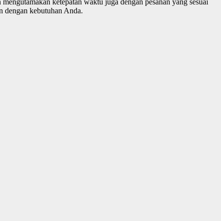
n mengutamakan ketepatan waktu juga dengan pesanan yang sesuai
an dengan kebutuhan Anda.