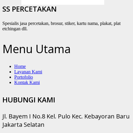
SS PERCETAKAN
Spesialis jasa percetakan, brosur, stiker, kartu nama, plakat, plat
etchingan dll.
Menu Utama
Home
Layanan Kami
Portofolio
Kontak Kami
HUBUNGI KAMI
Jl. Bayem I No.8 Kel. Pulo Kec. Kebayoran Baru
Jakarta Selatan