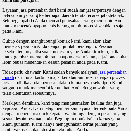
kirim sampai tujuan
Layanan jasa percetakan dari kami sudah sangat terpercaya dengan
pelayanannya yang ke berbagai daerah terutama area jabodetabek.
Sehingga apabila Anda mencari perusahaan yang membantu Anda
untuk mencetak apapun jenis barang untuk promosi serahkan saja
pada Kami.
Cukup dengan menghubungi kontak kami, kami akan akan
mencetak pesanan Anda dengan jumlah berapapun. Pesanan
tersebut tentunya disesuaikan desain yang Anda kirimkan, baik
untuk gambar, warna, ukuran ataupun desain lainnya. jadi anda akan
lebih bebas menentukan desain pesanan anda pada Kami.
Tidak perlu khawatir, Kami sudah banyak melayani
jasa percetakan
murah
dari mulai kartu nama, stiker ataupun brosur dengan proyek
besar. Jadi jika anda memesan dalam kuota besar sekalipun Kami
sanggup untuk memenuhi kebutuhan Anda dengan waktu yang
telah ditentukan sebelumnya.
Meskipun demikian, kami tetap mengutamakan kualitas dan juga
kepuasan Anda. Kami tetap memberikan layanan terbaik pada Anda
dengan mengutamakan ketepatan waktu juga dengan pesanan yang
sesuai desain pesanan anda. Begitupun untuk bahan kertas yang
Kami gunakan, Kami hanya menggunakan kertas pilihan yang
nantinya disesuaikan dengan kebutuhan Anda.