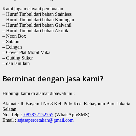
Kami juga melayani pembuatan :
– Huruf Timbul dari bahan Stainless
– Huruf Timbul dari bahan Kuningan
– Huruf Timbul dari bahan Galvanil
– Huruf Timbul dari bahan Akrilik
– Neon Box
– Sablon
– Ecingan
– Cover Plat Mobil Mika
– Cutting Stiker
– dan lain-lain
Berminat dengan jasa kami?
Hubungi kami di alamat dibawah ini :
Alamat : Jl. Bayem I No.8 Kel. Pulo Kec. Kebayoran Baru Jakarta
Selatan
No. Telp :
087872152755
(WhatsApp/SMS)
Email :
ssjasapercetakan@gmail.com