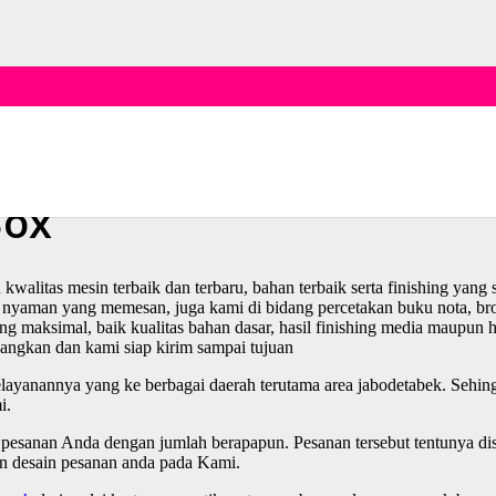
Box
kwalitas mesin terbaik dan terbaru, bahan terbaik serta finishing yang
bih nyaman yang memesan, juga kami di bidang percetakan buku nota, br
ang maksimal, baik kualitas bahan dasar, hasil finishing media maupun
angkan dan kami siap kirim sampai tujuan
pelayanannya yang ke berbagai daerah terutama area jabodetabek. Seh
i.
sanan Anda dengan jumlah berapapun. Pesanan tersebut tentunya dis
an desain pesanan anda pada Kami.