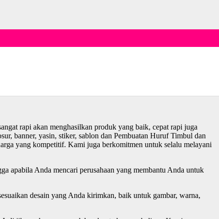
 sangat rapi akan menghasilkan produk yang baik, cepat rapi juga
osur, banner, yasin, stiker, sablon dan Pembuatan Huruf Timbul dan
 harga yang kompetitif. Kami juga berkomitmen untuk selalu melayani
ingga apabila Anda mencari perusahaan yang membantu Anda untuk
esuaikan desain yang Anda kirimkan, baik untuk gambar, warna,