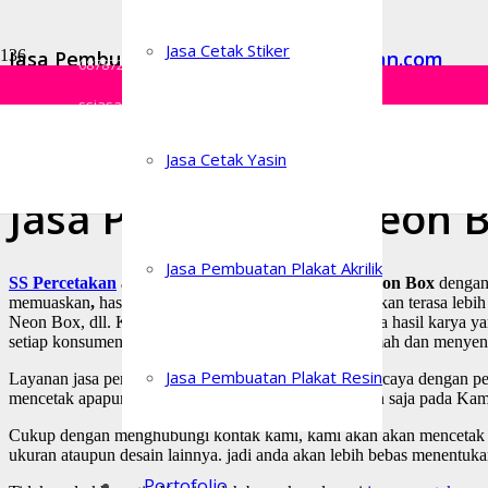
Jasa Cetak Stiker
Jasa Pembuatan Neon Box
sspercetakan.com
087872152755
ssjasapercetakan@gmail.com
Jasa Cetak Yasin
Jasa Pembuatan Neon 
Jasa Pembuatan Plakat Akrilik
SS Percetakan
adalah spesialis jasa Pembuatan Neon Box
dengan 
memuaskan
,
hasil warna yang jelas dan terang, pasti akan terasa le
Neon Box, dll. Kami hadir dengan konsep, tujuan serta hasil karya y
setiap konsumen dengan pelayanan prima, santun, ramah dan menyen
Jasa Pembuatan Plakat Resin
Layanan jasa percetakan dari kami sudah sangat terpercaya dengan 
mencetak apapun jenis barang untuk promosi serahkan saja pada Kam
Cukup dengan menghubungi kontak kami, kami akan akan mencetak pe
ukuran ataupun desain lainnya. jadi anda akan lebih bebas menentuk
Portofolio