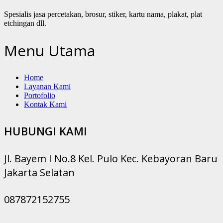
Spesialis jasa percetakan, brosur, stiker, kartu nama, plakat, plat
etchingan dll.
Menu Utama
Home
Layanan Kami
Portofolio
Kontak Kami
HUBUNGI KAMI
Jl. Bayem I No.8 Kel. Pulo Kec. Kebayoran Baru
Jakarta Selatan
087872152755