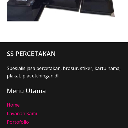
SS PERCETAKAN
Spesialis jasa percetakan, brosur, stiker, kartu nama,
plakat, plat etchingan dll.
Menu Utama
Home
Layanan Kami
Portofolio