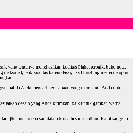
rbaik yang tentunya menghasilkan kualitas Plakat terbaik, buku nota,
ng maksimal, baik kualitas bahan dasar, hasil finishing media maupun
nangkan
ingga apabila Anda mencari perusahaan yang membantu Anda untuk
esuaikan desain yang Anda kirimkan, baik untuk gambar, warna,
r. Jadi jika anda memesan dalam kuota besar sekalipun Kami sanggup