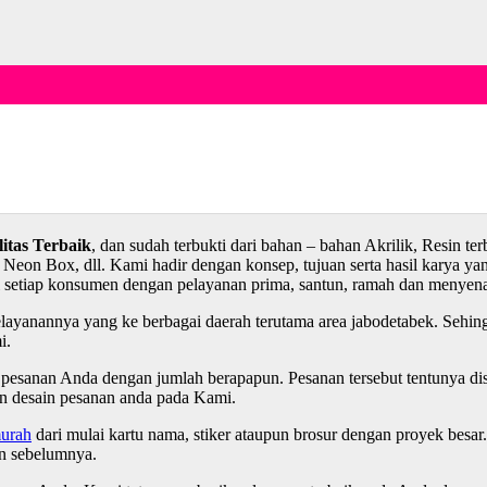
itas Terbaik
, dan sudah terbukti dari bahan – bahan Akrilik, Resin te
 Neon Box, dll. Kami hadir dengan konsep, tujuan serta hasil karya ya
ni setiap konsumen dengan pelayanan prima, santun, ramah dan menye
pelayanannya yang ke berbagai daerah terutama area jabodetabek. Seh
i.
sanan Anda dengan jumlah berapapun. Pesanan tersebut tentunya dis
an desain pesanan anda pada Kami.
murah
dari mulai kartu nama, stiker ataupun brosur dengan proyek besa
n sebelumnya.