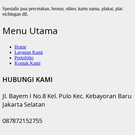
Spesialis jasa percetakan, brosur, stiker, kartu nama, plakat, plat
etchingan dll.
Menu Utama
Home
Layanan Kami
Portofolio
Kontak Kami
HUBUNGI KAMI
Jl. Bayem I No.8 Kel. Pulo Kec. Kebayoran Baru
Jakarta Selatan
087872152755