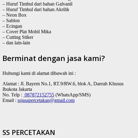
– Huruf Timbul dari bahan Galvanil
– Huruf Timbul dari bahan Akrilik
– Neon Box
– Sablon
– Ecingan
– Cover Plat Mobil Mika
– Cutting Stiker
– dan lain-lain
Berminat dengan jasa kami?
Hubungi kami di alamat dibawah ini :
Alamat : Jl. Bayem No.1, RT.9/RW.6, blok A, Daerah Khusus
Ibukota Jakarta
No. Telp :
087872152755
(WhatsApp/SMS)
Email :
ssjasapercetakan@gmail.com
SS PERCETAKAN