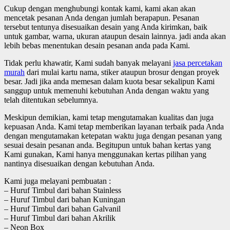
Cukup dengan menghubungi kontak kami, kami akan akan
mencetak pesanan Anda dengan jumlah berapapun. Pesanan
tersebut tentunya disesuaikan desain yang Anda kirimkan, baik
untuk gambar, warna, ukuran ataupun desain lainnya. jadi anda akan
lebih bebas menentukan desain pesanan anda pada Kami.
Tidak perlu khawatir, Kami sudah banyak melayani
jasa percetakan
murah
dari mulai kartu nama, stiker ataupun brosur dengan proyek
besar. Jadi jika anda memesan dalam kuota besar sekalipun Kami
sanggup untuk memenuhi kebutuhan Anda dengan waktu yang
telah ditentukan sebelumnya.
Meskipun demikian, kami tetap mengutamakan kualitas dan juga
kepuasan Anda. Kami tetap memberikan layanan terbaik pada Anda
dengan mengutamakan ketepatan waktu juga dengan pesanan yang
sesuai desain pesanan anda. Begitupun untuk bahan kertas yang
Kami gunakan, Kami hanya menggunakan kertas pilihan yang
nantinya disesuaikan dengan kebutuhan Anda.
Kami juga melayani pembuatan :
– Huruf Timbul dari bahan Stainless
– Huruf Timbul dari bahan Kuningan
– Huruf Timbul dari bahan Galvanil
– Huruf Timbul dari bahan Akrilik
– Neon Box