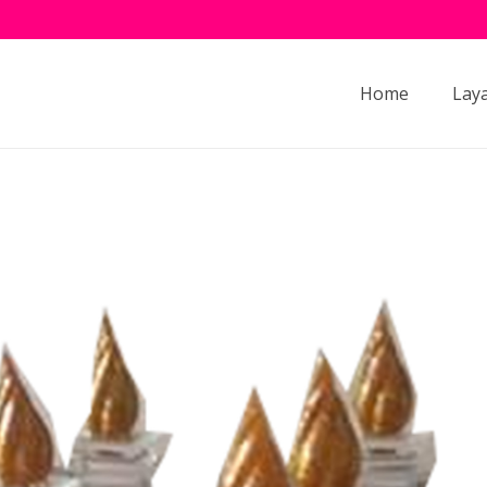
Home
Lay