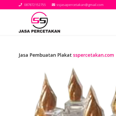
087872152755
ssjasapercetakan@gmail.com
Jasa Pembuatan Plakat
sspercetakan.com