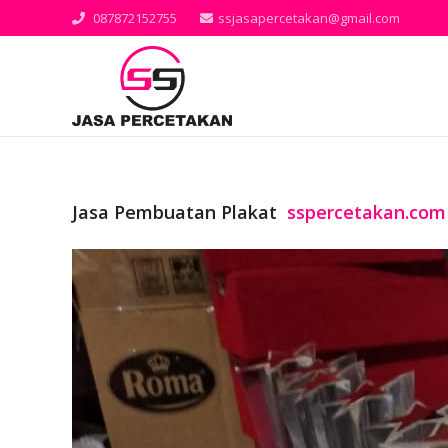
087872152755
ssjasapercetakan@gmail.com
Jasa Pembuatan Plakat
sspercetakan.com