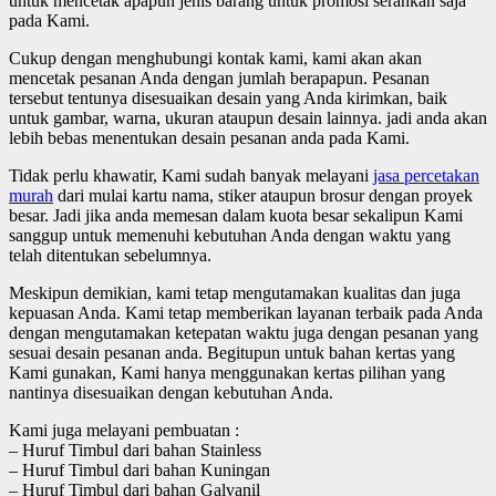
untuk mencetak apapun jenis barang untuk promosi serahkan saja
pada Kami.
Cukup dengan menghubungi kontak kami, kami akan akan
mencetak pesanan Anda dengan jumlah berapapun. Pesanan
tersebut tentunya disesuaikan desain yang Anda kirimkan, baik
untuk gambar, warna, ukuran ataupun desain lainnya. jadi anda akan
lebih bebas menentukan desain pesanan anda pada Kami.
Tidak perlu khawatir, Kami sudah banyak melayani
jasa percetakan
murah
dari mulai kartu nama, stiker ataupun brosur dengan proyek
besar. Jadi jika anda memesan dalam kuota besar sekalipun Kami
sanggup untuk memenuhi kebutuhan Anda dengan waktu yang
telah ditentukan sebelumnya.
Meskipun demikian, kami tetap mengutamakan kualitas dan juga
kepuasan Anda. Kami tetap memberikan layanan terbaik pada Anda
dengan mengutamakan ketepatan waktu juga dengan pesanan yang
sesuai desain pesanan anda. Begitupun untuk bahan kertas yang
Kami gunakan, Kami hanya menggunakan kertas pilihan yang
nantinya disesuaikan dengan kebutuhan Anda.
Kami juga melayani pembuatan :
– Huruf Timbul dari bahan Stainless
– Huruf Timbul dari bahan Kuningan
– Huruf Timbul dari bahan Galvanil