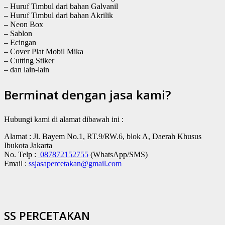
– Huruf Timbul dari bahan Galvanil
– Huruf Timbul dari bahan Akrilik
– Neon Box
– Sablon
– Ecingan
– Cover Plat Mobil Mika
– Cutting Stiker
– dan lain-lain
Berminat dengan jasa kami?
Hubungi kami di alamat dibawah ini :
Alamat : Jl. Bayem No.1, RT.9/RW.6, blok A, Daerah Khusus
Ibukota Jakarta
No. Telp :
087872152755
(WhatsApp/SMS)
Email :
ssjasapercetakan@gmail.com
SS PERCETAKAN