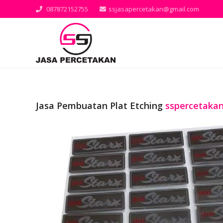
087872152755
ssjasapercetakan@gmail.com
Jasa Pembuatan Plat Etching
sspercetaka