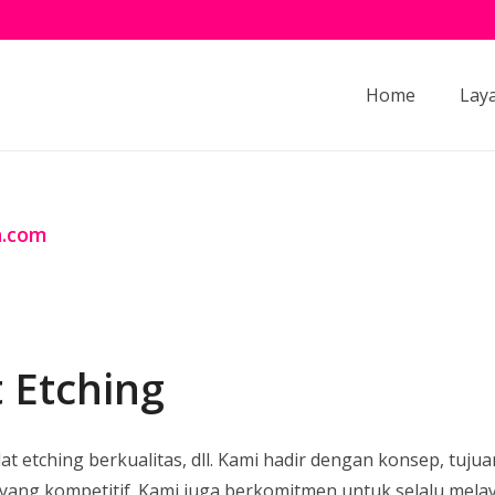
Home
Lay
n.com
 Etching
t etching berkualitas, dll. Kami hadir dengan konsep, tujua
 yang kompetitif. Kami juga berkomitmen untuk selalu mel