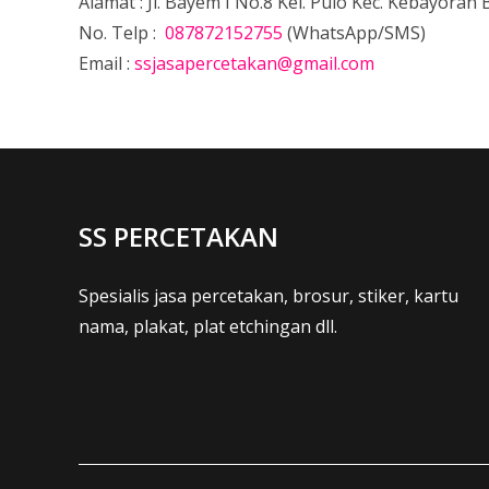
Alamat : Jl. Bayem I No.8 Kel. Pulo Kec. Kebayoran
No. Telp :
087872152755
(WhatsApp/SMS)
Email :
ssjasapercetakan@gmail.com
SS PERCETAKAN
Spesialis jasa percetakan, brosur, stiker, kartu
nama, plakat, plat etchingan dll.