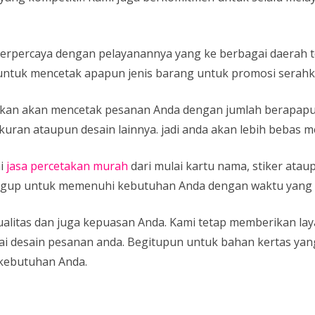
terpercaya dengan pelayanannya yang ke berbagai daerah t
tuk mencetak apapun jenis barang untuk promosi serahka
an akan mencetak pesanan Anda dengan jumlah berapapun.
kuran ataupun desain lainnya. jadi anda akan lebih bebas
ni
jasa percetakan murah
dari mulai kartu nama, stiker atau
ggup untuk memenuhi kebutuhan Anda dengan waktu yang t
alitas dan juga kepuasan Anda. Kami tetap memberikan l
ai desain pesanan anda. Begitupun untuk bahan kertas y
 kebutuhan Anda.