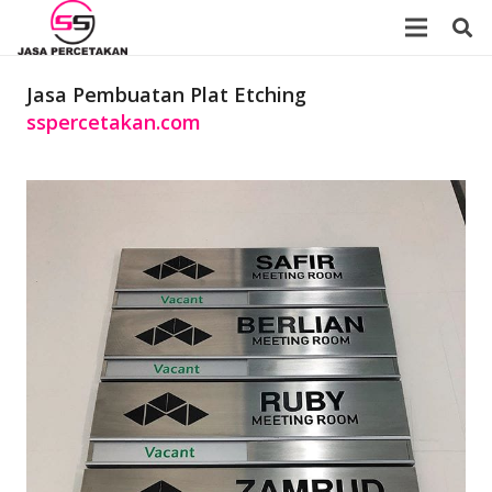
Jasa Pembuatan Plat Etching
sspercetakan.com