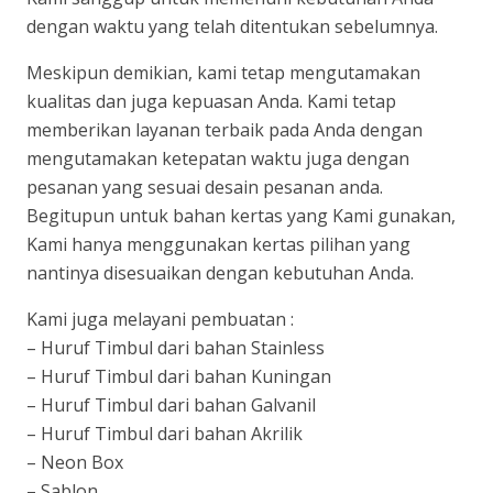
dengan waktu yang telah ditentukan sebelumnya.
Meskipun demikian, kami tetap mengutamakan
kualitas dan juga kepuasan Anda. Kami tetap
memberikan layanan terbaik pada Anda dengan
mengutamakan ketepatan waktu juga dengan
pesanan yang sesuai desain pesanan anda.
Begitupun untuk bahan kertas yang Kami gunakan,
Kami hanya menggunakan kertas pilihan yang
nantinya disesuaikan dengan kebutuhan Anda.
Kami juga melayani pembuatan :
– Huruf Timbul dari bahan Stainless
– Huruf Timbul dari bahan Kuningan
– Huruf Timbul dari bahan Galvanil
– Huruf Timbul dari bahan Akrilik
– Neon Box
– Sablon