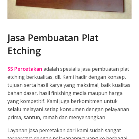
Jasa Pembuatan Plat
Etching
SS Percetakan
adalah spesialis jasa pembuatan plat
etching berkualitas, dll. Kami hadir dengan konsep,
tujuan serta hasil karya yang maksimal, baik kualitas
bahan dasar, hasil finishing media maupun harga
yang kompetitif. Kami juga berkomitmen untuk
selalu melayani setiap konsumen dengan pelayanan
prima, santun, ramah dan menyenangkan
Layanan jasa percetakan dari kami sudah sangat
terpercaya dengan pelayanannya yang ke berbagai