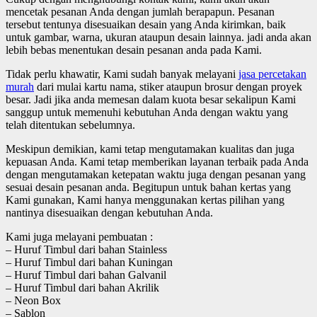
mencetak pesanan Anda dengan jumlah berapapun. Pesanan
tersebut tentunya disesuaikan desain yang Anda kirimkan, baik
untuk gambar, warna, ukuran ataupun desain lainnya. jadi anda akan
lebih bebas menentukan desain pesanan anda pada Kami.
Tidak perlu khawatir, Kami sudah banyak melayani
jasa percetakan
murah
dari mulai kartu nama, stiker ataupun brosur dengan proyek
besar. Jadi jika anda memesan dalam kuota besar sekalipun Kami
sanggup untuk memenuhi kebutuhan Anda dengan waktu yang
telah ditentukan sebelumnya.
Meskipun demikian, kami tetap mengutamakan kualitas dan juga
kepuasan Anda. Kami tetap memberikan layanan terbaik pada Anda
dengan mengutamakan ketepatan waktu juga dengan pesanan yang
sesuai desain pesanan anda. Begitupun untuk bahan kertas yang
Kami gunakan, Kami hanya menggunakan kertas pilihan yang
nantinya disesuaikan dengan kebutuhan Anda.
Kami juga melayani pembuatan :
– Huruf Timbul dari bahan Stainless
– Huruf Timbul dari bahan Kuningan
– Huruf Timbul dari bahan Galvanil
– Huruf Timbul dari bahan Akrilik
– Neon Box
– Sablon