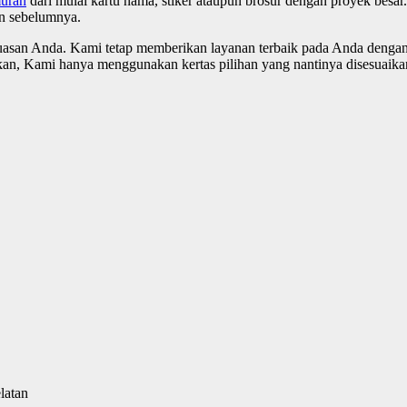
murah
dari mulai kartu nama, stiker ataupun brosur dengan proyek besa
n sebelumnya.
uasan Anda. Kami tetap memberikan layanan terbaik pada Anda denga
kan, Kami hanya menggunakan kertas pilihan yang nantinya disesuaik
latan