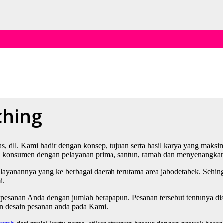
ching
tas, dll. Kami hadir dengan konsep, tujuan serta hasil karya yang maksi
iap konsumen dengan pelayanan prima, santun, ramah dan menyenangka
pelayanannya yang ke berbagai daerah terutama area jabodetabek. Seh
i.
sanan Anda dengan jumlah berapapun. Pesanan tersebut tentunya dis
an desain pesanan anda pada Kami.