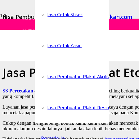
Jasa Cetak Stiker
Jasa Pembuatan Plat Etching
sspercetakan.com
087872152755
ssjasapercetakan@gmail.com
Jasa Cetak Yasin
Jasa Pembuatan Plat Et
Jasa Pembuatan Plakat Akrilik
SS Percetakan
adalah spesialis jasa pembuatan plat etching berkuali
yang kompetitif. Kami juga berkomitmen untuk selalu melayani set
Jasa Pembuatan Plakat Resin
Layanan jasa percetakan dari kami sudah sangat terpercaya dengan 
mencetak apapun jenis barang untuk promosi serahkan saja pada Kam
Cukup dengan menghubungi kontak kami, kami akan akan mencetak pe
ukuran ataupun desain lainnya. jadi anda akan lebih bebas menentuk
Portofolio