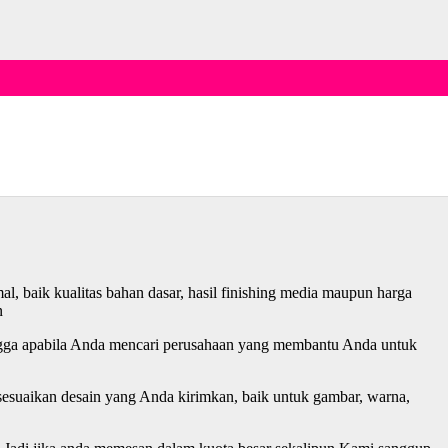
mal, baik kualitas bahan dasar, hasil finishing media maupun harga
n
ingga apabila Anda mencari perusahaan yang membantu Anda untuk
esuaikan desain yang Anda kirimkan, baik untuk gambar, warna,