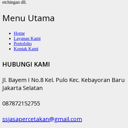
etchingan dll.
Menu Utama
Home
Layanan Kami
Portofolio
Kontak Kami
HUBUNGI KAMI
Jl. Bayem I No.8 Kel. Pulo Kec. Kebayoran Baru
Jakarta Selatan
087872152755
ssjasapercetakan@gmail.com