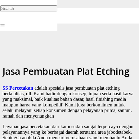
Jasa Pembuatan Plat Etching
sspercetakan.com
Jasa Pembuatan Plat Etching
SS Percetakan
adalah spesialis jasa pembuatan plat etching
berkualitas, dll. Kami hadir dengan konsep, tujuan serta hasil karya
yang maksimal, baik kualitas bahan dasar, hasil finishing media
maupun harga yang kompetitif. Kami juga berkomitmen untuk
selalu melayani setiap konsumen dengan pelayanan prima, santun,
ramah dan menyenangkan
Layanan jasa percetakan dari kami sudah sangat terpercaya dengan
pelayanannya yang ke berbagai daerah terutama area jabodetabek.
Sehingga apabila Anda mencari perusahaan yang membantu Anda