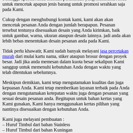
untuk mencetak apapun jenis barang untuk promosi serahkan saja
pada Kami.
Cukup dengan menghubungi kontak kami, kami akan akan
mencetak pesanan Anda dengan jumlah berapapun. Pesanan
tersebut tentunya disesuaikan desain yang Anda kirimkan, baik
untuk gambar, warna, ukuran ataupun desain lainnya. jadi anda akan
lebih bebas menentukan desain pesanan anda pada Kami.
Tidak perlu khawatir, Kami sudah banyak melayani
jasa percetakan
murah
dari mulai kartu nama, stiker ataupun brosur dengan proyek
besar. Jadi jika anda memesan dalam kuota besar sekalipun Kami
sanggup untuk memenuhi kebutuhan Anda dengan waktu yang
telah ditentukan sebelumnya.
Meskipun demikian, kami tetap mengutamakan kualitas dan juga
kepuasan Anda. Kami tetap memberikan layanan terbaik pada Anda
dengan mengutamakan ketepatan waktu juga dengan pesanan yang
sesuai desain pesanan anda. Begitupun untuk bahan kertas yang
Kami gunakan, Kami hanya menggunakan kertas pilihan yang
nantinya disesuaikan dengan kebutuhan Anda.
Kami juga melayani pembuatan :
– Huruf Timbul dari bahan Stainless
– Huruf Timbul dari bahan Kuningan