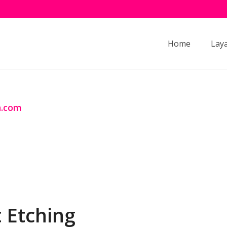
Home
Lay
n.com
 Etching