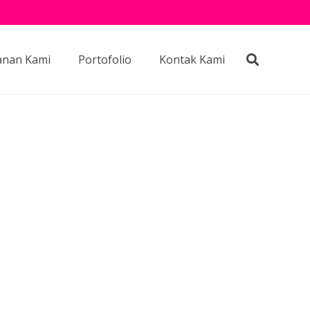
anan Kami
Portofolio
Kontak Kami