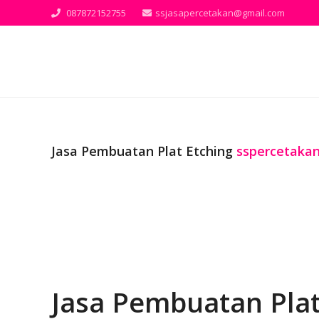
087872152755
ssjasapercetakan@gmail.com
Jasa Pembuatan Plat Etching
sspercetaka
Jasa Pembuatan Plat