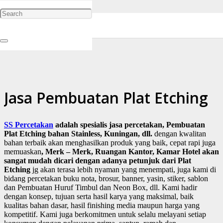
Jasa Pembuatan Plat Etching
sspercetakan.com
Jasa Pembuatan Plat Etching
SS Percetakan
adalah spesialis jasa percetakan, Pembuatan
Plat Etching bahan Stainless, Kuningan, dll.
dengan kwalitan
bahan terbaik akan menghasilkan produk yang baik, cepat rapi juga
memuaskan
, Merk – Merk, Ruangan Kantor, Kamar Hotel akan
sangat mudah dicari dengan adanya petunjuk dari Plat
Etching
jg akan terasa lebih nyaman yang menempati, juga kami di
bidang percetakan buku nota, brosur, banner, yasin, stiker, sablon
dan Pembuatan Huruf Timbul dan Neon Box, dll. Kami hadir
dengan konsep, tujuan serta hasil karya yang maksimal, baik
kualitas bahan dasar, hasil finishing media maupun harga yang
kompetitif. Kami juga berkomitmen untuk selalu melayani setiap