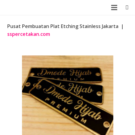
Pusat Pembuatan Plat Etching Stainless Jakarta |
sspercetakan.com