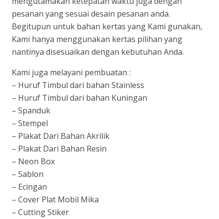
mengutamakan ketepatan waktu juga dengan
pesanan yang sesuai desain pesanan anda.
Begitupun untuk bahan kertas yang Kami gunakan,
Kami hanya menggunakan kertas pilihan yang
nantinya disesuaikan dengan kebutuhan Anda.
Kami juga melayani pembuatan :
– Huruf Timbul dari bahan Stainless
– Huruf Timbul dari bahan Kuningan
– Spanduk
– Stempel
– Plakat Dari Bahan Akrilik
– Plakat Dari Bahan Resin
– Neon Box
– Sablon
– Ecingan
– Cover Plat Mobil Mika
– Cutting Stiker