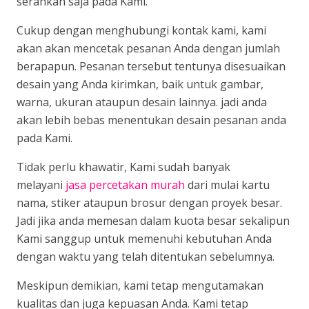
serahkan saja pada Kami.
Cukup dengan menghubungi kontak kami, kami
akan akan mencetak pesanan Anda dengan jumlah
berapapun. Pesanan tersebut tentunya disesuaikan
desain yang Anda kirimkan, baik untuk gambar,
warna, ukuran ataupun desain lainnya. jadi anda
akan lebih bebas menentukan desain pesanan anda
pada Kami.
Tidak perlu khawatir, Kami sudah banyak
melayani
jasa percetakan murah
dari mulai kartu
nama, stiker ataupun brosur dengan proyek besar.
Jadi jika anda memesan dalam kuota besar sekalipun
Kami sanggup untuk memenuhi kebutuhan Anda
dengan waktu yang telah ditentukan sebelumnya.
Meskipun demikian, kami tetap mengutamakan
kualitas dan juga kepuasan Anda. Kami tetap