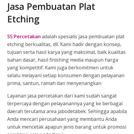
Jasa Pembuatan Plat
Etching
SS Percetakan
adalah spesialis jasa pembuatan plat
etching berkualitas, dll. Kami hadir dengan konsep,
tujuan serta hasil karya yang maksimal, baik kualitas
bahan dasar, hasil finishing media maupun harga
yang kompetitif. Kami juga berkomitmen untuk
selalu melayani setiap konsumen dengan pelayanan
prima, santun, ramah dan menyenangkan
Layanan jasa percetakan dari kami sudah sangat
terpercaya dengan pelayanannya yang ke berbagai
daerah terutama area jabodetabek. Sehingga apabila
Anda mencari perusahaan yang membantu Anda
untuk mencetak apapun jenis barang untuk promosi