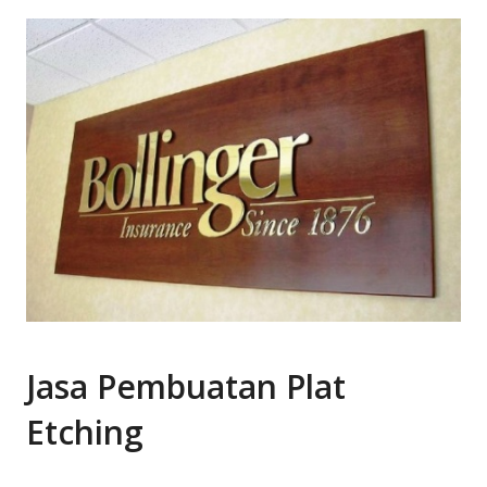
Jasa Pembuatan Plat
Etching