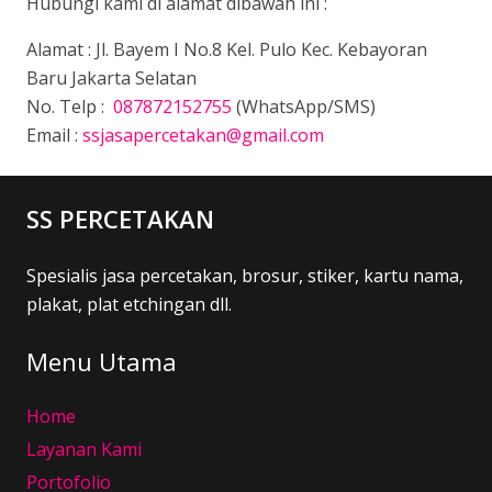
Hubungi kami di alamat dibawah ini :
Alamat : Jl. Bayem I No.8 Kel. Pulo Kec. Kebayoran
Baru Jakarta Selatan
No. Telp :
087872152755
(WhatsApp/SMS)
Email :
ssjasapercetakan@gmail.com
SS PERCETAKAN
Spesialis jasa percetakan, brosur, stiker, kartu nama,
plakat, plat etchingan dll.
Menu Utama
Home
Layanan Kami
Portofolio