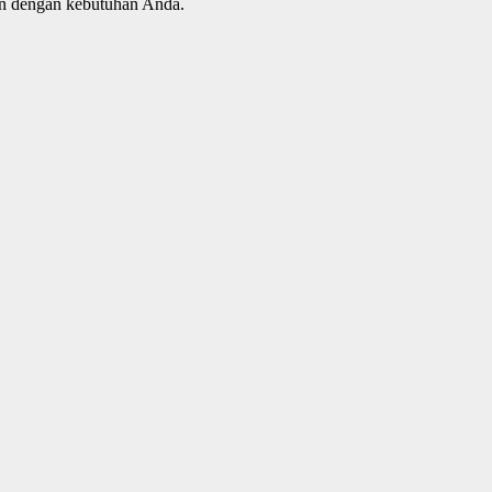
an dengan kebutuhan Anda.