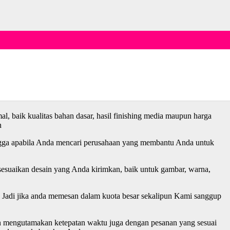
mal, baik kualitas bahan dasar, hasil finishing media maupun harga
n
ingga apabila Anda mencari perusahaan yang membantu Anda untuk
esuaikan desain yang Anda kirimkan, baik untuk gambar, warna,
r. Jadi jika anda memesan dalam kuota besar sekalipun Kami sanggup
n mengutamakan ketepatan waktu juga dengan pesanan yang sesuai