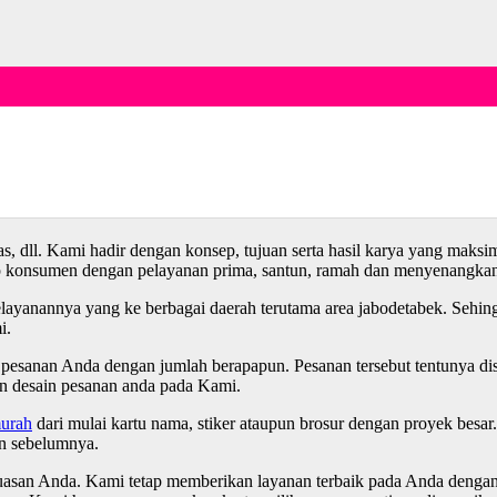
ching
tas, dll. Kami hadir dengan konsep, tujuan serta hasil karya yang maksi
iap konsumen dengan pelayanan prima, santun, ramah dan menyenangka
pelayanannya yang ke berbagai daerah terutama area jabodetabek. Seh
i.
sanan Anda dengan jumlah berapapun. Pesanan tersebut tentunya dis
an desain pesanan anda pada Kami.
murah
dari mulai kartu nama, stiker ataupun brosur dengan proyek besa
n sebelumnya.
uasan Anda. Kami tetap memberikan layanan terbaik pada Anda denga