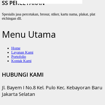
SS PERCETAKAN
Spesialis jasa percetakan, brosur, stiker, kartu nama, plakat, plat
etchingan dll.
Menu Utama
Home
Layanan Kami
Portofolio
Kontak Kami
HUBUNGI KAMI
Jl. Bayem I No.8 Kel. Pulo Kec. Kebayoran Baru
Jakarta Selatan