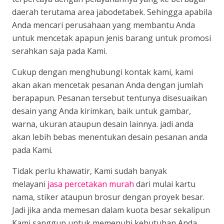
daerah terutama area jabodetabek. Sehingga apabila
Anda mencari perusahaan yang membantu Anda
untuk mencetak apapun jenis barang untuk promosi
serahkan saja pada Kami.
Cukup dengan menghubungi kontak kami, kami
akan akan mencetak pesanan Anda dengan jumlah
berapapun. Pesanan tersebut tentunya disesuaikan
desain yang Anda kirimkan, baik untuk gambar,
warna, ukuran ataupun desain lainnya. jadi anda
akan lebih bebas menentukan desain pesanan anda
pada Kami.
Tidak perlu khawatir, Kami sudah banyak
melayani
jasa percetakan murah
dari mulai kartu
nama, stiker ataupun brosur dengan proyek besar.
Jadi jika anda memesan dalam kuota besar sekalipun
Kami sanggup untuk memenuhi kebutuhan Anda