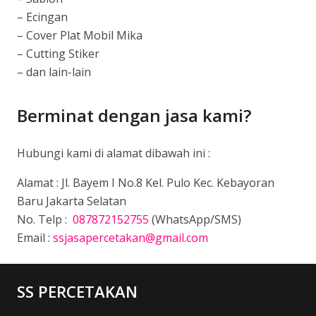
– Ecingan
– Cover Plat Mobil Mika
– Cutting Stiker
– dan lain-lain
Berminat dengan jasa kami?
Hubungi kami di alamat dibawah ini :
Alamat : Jl. Bayem I No.8 Kel. Pulo Kec. Kebayoran
Baru Jakarta Selatan
No. Telp :
087872152755
(WhatsApp/SMS)
Email :
ssjasapercetakan@gmail.com
SS PERCETAKAN