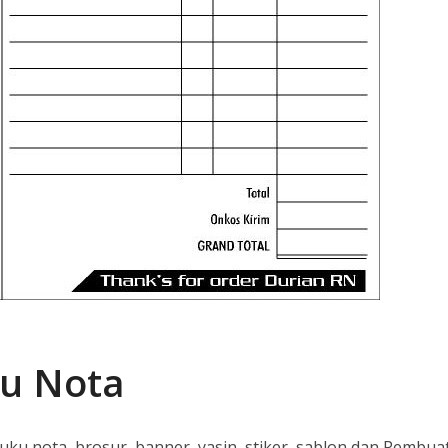
ku Nota
buku nota, brosur, banner, yasin, stiker, sablon dan Pembua