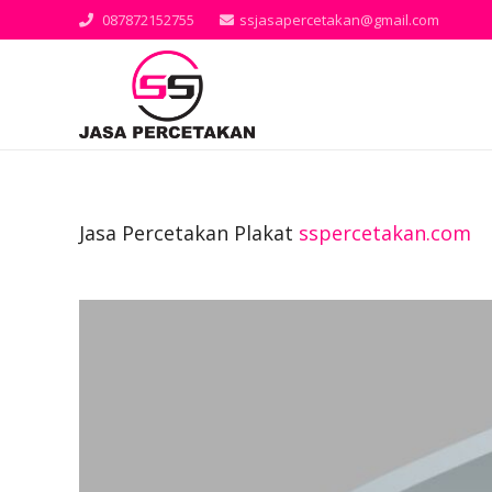
087872152755
ssjasapercetakan@gmail.com
Jasa Percetakan Plakat
sspercetakan.com