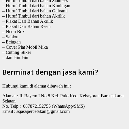
– Huruf Timbul dari bahan Stainless
– Huruf Timbul dari bahan Kuningan
– Huruf Timbul dari bahan Galvanil
– Huruf Timbul dari bahan Akrilik
– Plakat Dari Bahan Akrilik
– Plakat Dari Bahan Resin
– Neon Box
– Sablon
– Ecingan
– Cover Plat Mobil Mika
– Cutting Stiker
– dan lain-lain
Berminat dengan jasa kami?
Hubungi kami di alamat dibawah ini :
Alamat : Jl. Bayem I No.8 Kel. Pulo Kec. Kebayoran Baru Jakarta
Selatan
No. Telp : 087872152755 (WhatsApp/SMS)
Email : ssjasapercetakan@gmail.com