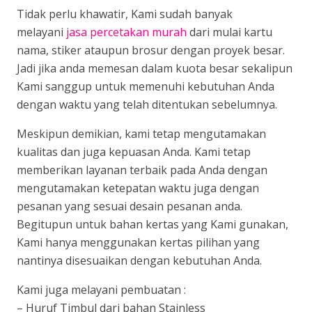
Tidak perlu khawatir, Kami sudah banyak
melayani
jasa percetakan murah
dari mulai kartu
nama, stiker ataupun brosur dengan proyek besar.
Jadi jika anda memesan dalam kuota besar sekalipun
Kami sanggup untuk memenuhi kebutuhan Anda
dengan waktu yang telah ditentukan sebelumnya.
Meskipun demikian, kami tetap mengutamakan
kualitas dan juga kepuasan Anda. Kami tetap
memberikan layanan terbaik pada Anda dengan
mengutamakan ketepatan waktu juga dengan
pesanan yang sesuai desain pesanan anda.
Begitupun untuk bahan kertas yang Kami gunakan,
Kami hanya menggunakan kertas pilihan yang
nantinya disesuaikan dengan kebutuhan Anda.
Kami juga melayani pembuatan :
– Huruf Timbul dari bahan Stainless