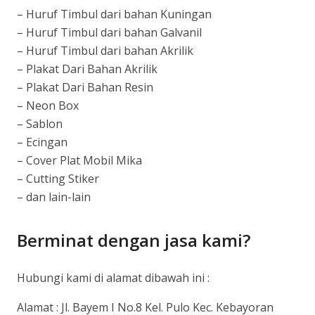
– Huruf Timbul dari bahan Kuningan
– Huruf Timbul dari bahan Galvanil
– Huruf Timbul dari bahan Akrilik
– Plakat Dari Bahan Akrilik
– Plakat Dari Bahan Resin
– Neon Box
– Sablon
– Ecingan
– Cover Plat Mobil Mika
– Cutting Stiker
– dan lain-lain
Berminat dengan jasa kami?
Hubungi kami di alamat dibawah ini :
Alamat : Jl. Bayem I No.8 Kel. Pulo Kec. Kebayoran