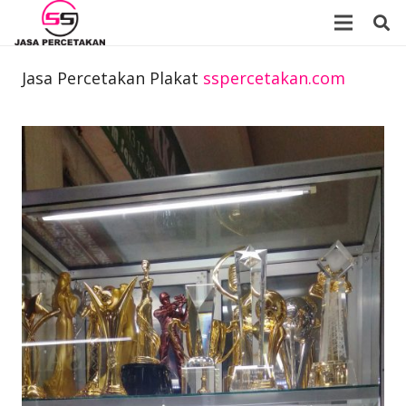
Jasa Percetakan Plakat
sspercetakan.com