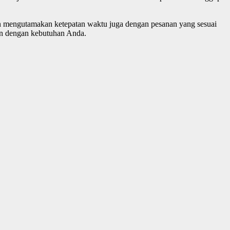
n mengutamakan ketepatan waktu juga dengan pesanan yang sesuai
an dengan kebutuhan Anda.