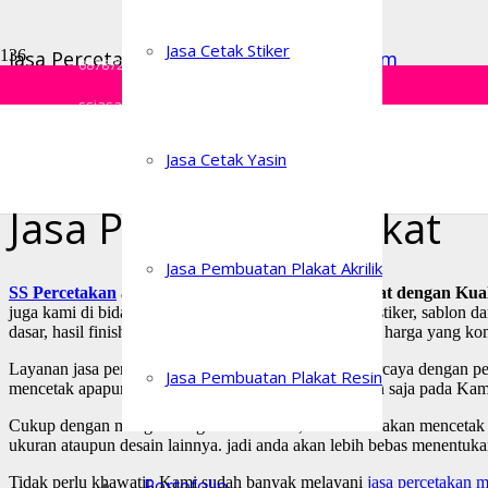
Jasa Cetak Stiker
Jasa Percetakan Plakat
sspercetakan.com
087872152755
ssjasapercetakan@gmail.com
Jasa Cetak Yasin
Jasa Percetakan Plakat
Jasa Pembuatan Plakat Akrilik
SS Percetakan
adalah spesialis jasa percetakan,
Plakat
dengan Kual
juga kami di bidang buku nota, brosur, banner, yasin, stiker, sablon
dasar, hasil finishing warna yang cerah media maupun harga yang k
Layanan jasa percetakan dari kami sudah sangat terpercaya dengan 
Jasa Pembuatan Plakat Resin
mencetak apapun jenis barang untuk promosi serahkan saja pada Kam
Cukup dengan menghubungi kontak kami, kami akan akan mencetak pe
ukuran ataupun desain lainnya. jadi anda akan lebih bebas menentuk
Tidak perlu khawatir, Kami sudah banyak melayani
jasa percetakan 
Portofolio