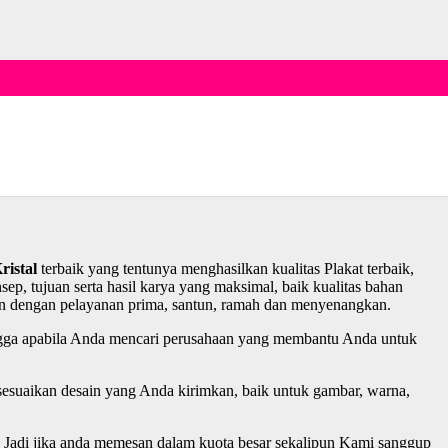
ristal
terbaik yang tentunya menghasilkan kualitas Plakat terbaik,
ep, tujuan serta hasil karya yang maksimal, baik kualitas bahan
men dengan pelayanan prima, santun, ramah dan menyenangkan.
ingga apabila Anda mencari perusahaan yang membantu Anda untuk
esuaikan desain yang Anda kirimkan, baik untuk gambar, warna,
r. Jadi jika anda memesan dalam kuota besar sekalipun Kami sanggup