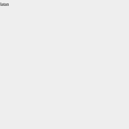
latan