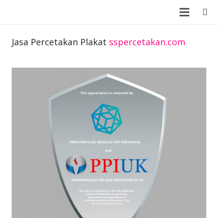
Jasa Percetakan Plakat
sspercetakan.com