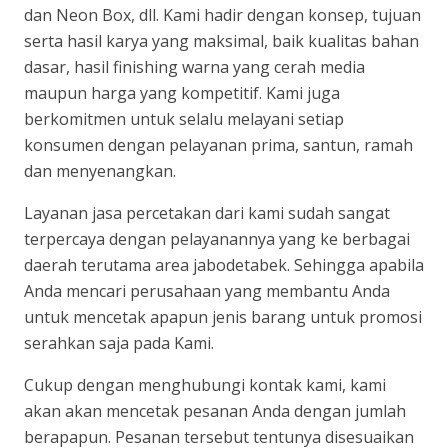
dan Neon Box, dll. Kami hadir dengan konsep, tujuan
serta hasil karya yang maksimal, baik kualitas bahan
dasar, hasil finishing warna yang cerah media
maupun harga yang kompetitif. Kami juga
berkomitmen untuk selalu melayani setiap
konsumen dengan pelayanan prima, santun, ramah
dan menyenangkan.
Layanan jasa percetakan dari kami sudah sangat
terpercaya dengan pelayanannya yang ke berbagai
daerah terutama area jabodetabek. Sehingga apabila
Anda mencari perusahaan yang membantu Anda
untuk mencetak apapun jenis barang untuk promosi
serahkan saja pada Kami.
Cukup dengan menghubungi kontak kami, kami
akan akan mencetak pesanan Anda dengan jumlah
berapapun. Pesanan tersebut tentunya disesuaikan