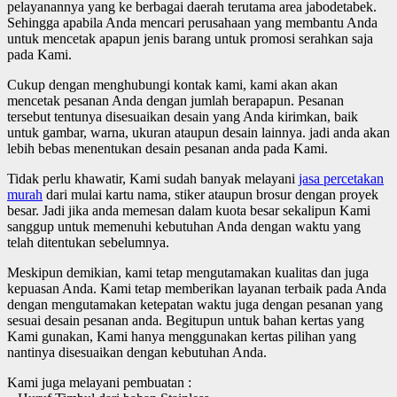
pelayanannya yang ke berbagai daerah terutama area jabodetabek.
Sehingga apabila Anda mencari perusahaan yang membantu Anda
untuk mencetak apapun jenis barang untuk promosi serahkan saja
pada Kami.
Cukup dengan menghubungi kontak kami, kami akan akan
mencetak pesanan Anda dengan jumlah berapapun. Pesanan
tersebut tentunya disesuaikan desain yang Anda kirimkan, baik
untuk gambar, warna, ukuran ataupun desain lainnya. jadi anda akan
lebih bebas menentukan desain pesanan anda pada Kami.
Tidak perlu khawatir, Kami sudah banyak melayani
jasa percetakan
murah
dari mulai kartu nama, stiker ataupun brosur dengan proyek
besar. Jadi jika anda memesan dalam kuota besar sekalipun Kami
sanggup untuk memenuhi kebutuhan Anda dengan waktu yang
telah ditentukan sebelumnya.
Meskipun demikian, kami tetap mengutamakan kualitas dan juga
kepuasan Anda. Kami tetap memberikan layanan terbaik pada Anda
dengan mengutamakan ketepatan waktu juga dengan pesanan yang
sesuai desain pesanan anda. Begitupun untuk bahan kertas yang
Kami gunakan, Kami hanya menggunakan kertas pilihan yang
nantinya disesuaikan dengan kebutuhan Anda.
Kami juga melayani pembuatan :